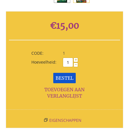
€
15,00
CODE:
1
+
Hoeveelheid:
−
BESTEL
TOEVOEGEN AAN
VERLANGLIJST
EIGENSCHAPPEN