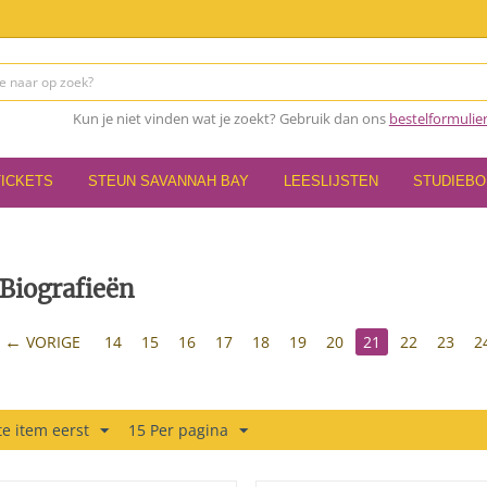
Kun je niet vinden wat je zoekt? Gebruik dan ons
bestelformulie
TICKETS
STEUN SAVANNAH BAY
LEESLIJSTEN
STUDIEB
Biografieën
VORIGE
14
15
16
17
18
19
20
21
22
23
2
e item eerst
15 Per pagina