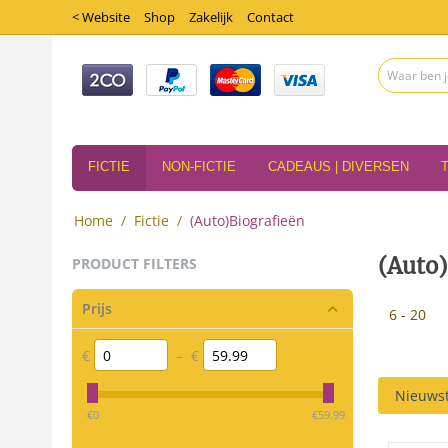
< Website
Shop
Zakelijk
Contact
FICTIE
NON-FICTIE
CADEAUS | DIVERSEN
Home
/
Fictie
/
(Auto)Biografieën
(Auto)
PRODUCT FILTERS
Prijs
6 - 20
€
–
€
Nieuwst
‎€
0
‎€
59.99