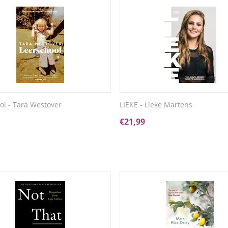
ol - Tara Westover
LIEKE - Lieke Martens
€
21,99