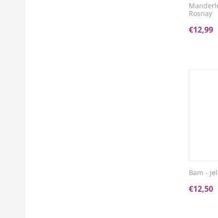
Manderle
Rosnay
€
12,99
Bam - Je
€
12,50