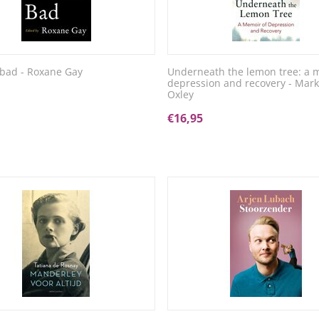
 bad - Roxane Gay
Underneath the lemon tree: a 
depression and recovery - Mark
Oxley
€
16,95