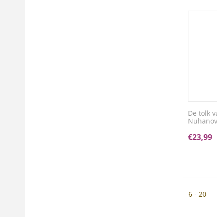
De tolk 
Nuhanov
€
23,99
6 - 20