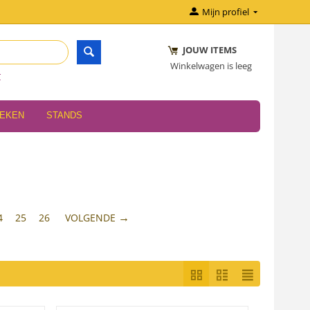
Mijn profiel
JOUW ITEMS
Winkelwagen is leeg
r
OEKEN
STANDS
4
25
26
VOLGENDE