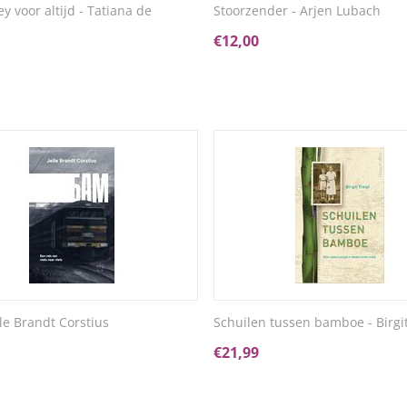
y voor altijd - Tatiana de
Stoorzender - Arjen Lubach
€
12,00
lle Brandt Corstius
Schuilen tussen bamboe - Birgit
€
21,99