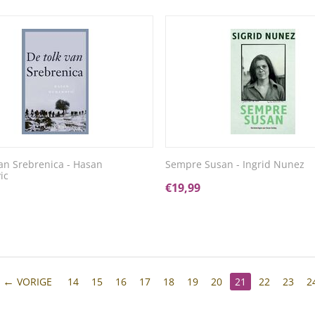
van Srebrenica - Hasan
Sempre Susan - Ingrid Nunez
ic
€
19,99
VORIGE
14
15
16
17
18
19
20
21
22
23
2