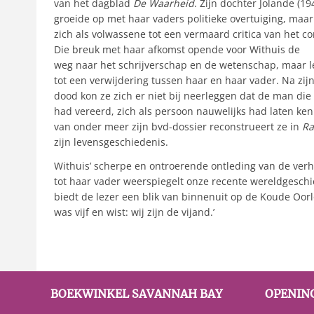
van het dagblad
De Waarheid
. Zijn dochter Jolande (19
groeide op met haar vaders politieke overtuiging, maa
zich als volwassene tot een vermaard critica van het
Die breuk met haar afkomst opende voor Withuis de
weg naar het schrijverschap en de wetenschap, maar lei
tot een verwijdering tussen haar en haar vader. Na zij
dood kon ze zich er niet bij neerleggen dat de man die z
had vereerd, zich als persoon nauwelijks had laten ke
van onder meer zijn bvd-dossier reconstrueert ze in
Ra
zijn levensgeschiedenis.
Withuis’ scherpe en ontroerende ontleding van de ver
tot haar vader weerspiegelt onze recente wereldgesch
biedt de lezer een blik van binnenuit op de Koude Oorlo
was vijf en wist: wij zijn de vijand.’
BOEKWINKEL SAVANNAH BAY
OPENIN