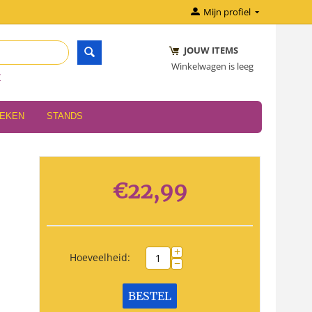
Mijn profiel
JOUW ITEMS
Winkelwagen is leeg
r
OEKEN
STANDS
€
22,99
+
Hoeveelheid:
−
BESTEL