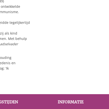
49)
r ontwikkelde
 communisme.
dde tegelijkertijd
n
ij als kind
nnen. Met behulp
adselvader
houding
iedenis en
g: ‘Ik
GSTIJDEN
INFORMATIE