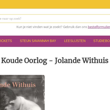
Kun je niet vinden wat je zoekt? Gebruik dan ons
bestelformulie
TICKETS
STEUN SAVANNAH BAY
LEESLIJSTEN
STUDIEB
 Koude Oorlog - Jolande Withuis