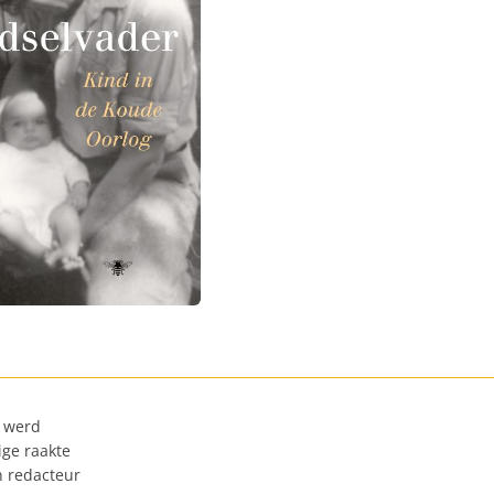
) werd
ige raakte
en redacteur