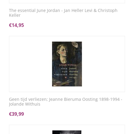
The essential June Jordan - Jan Heller Levi & Christoph
Keller
€
14,95
Geen tijd verliezen; Jeanne Bieruma Oosting 1898-1994 -
Jolande Withuis
€
39,99