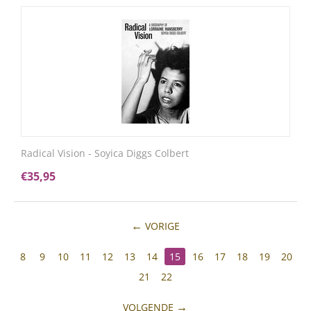
Radical Vision - Soyica Diggs Colbert
€
35,95
VORIGE
8
9
10
11
12
13
14
15
16
17
18
19
20
21
22
VOLGENDE