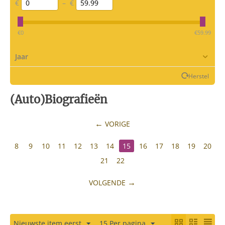
€
–
€
‎€
0
‎€
59.99
Jaar
Herstel
(Auto)Biografieën
VORIGE
8
9
10
11
12
13
14
15
16
17
18
19
20
21
22
VOLGENDE
Nieuwste item eerst
15 Per pagina