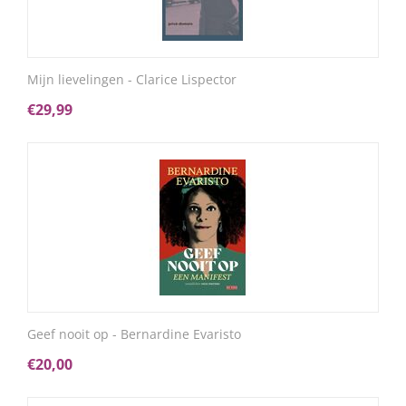
Mijn lievelingen - Clarice Lispector
€
29,99
Geef nooit op - Bernardine Evaristo
€
20,00