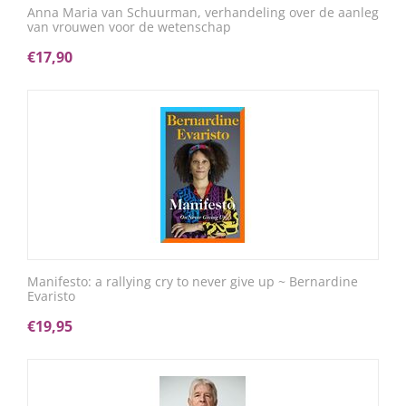
Anna Maria van Schuurman, verhandeling over de aanleg
van vrouwen voor de wetenschap
€
17,90
Manifesto: a rallying cry to never give up ~ Bernardine
Evaristo
€
19,95