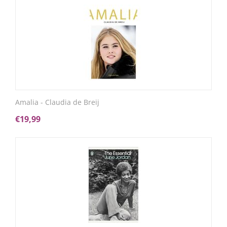
Amalia - Claudia de Breij
€
19,99