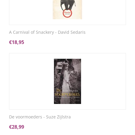
A Carnival of Snackery - David Sedaris
€
18,95
De voormoeders - Suze Zijlstra
€
28,99