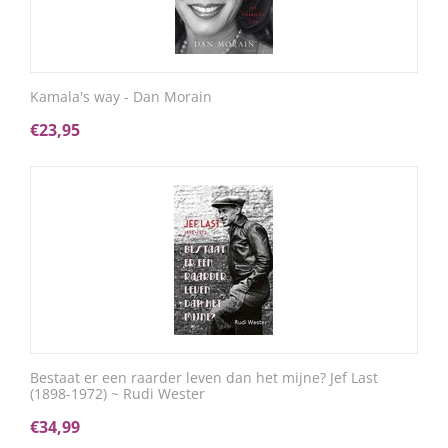
Kamala's way - Dan Morain
€
23,95
Bestaat er een raarder leven dan het mijne? Jef Last
(1898-1972) ~ Rudi Wester
€
34,99