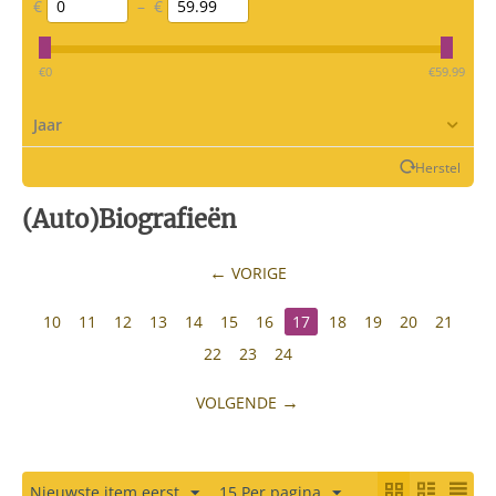
€
–
€
‎€
0
‎€
59.99
Jaar
Herstel
(Auto)Biografieën
VORIGE
10
11
12
13
14
15
16
17
18
19
20
21
22
23
24
VOLGENDE
Nieuwste item eerst
15 Per pagina