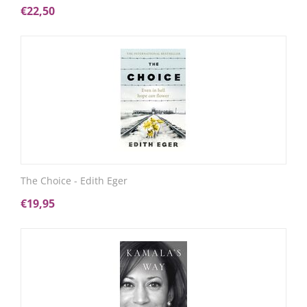
€
22,50
The Choice - Edith Eger
€
19,95