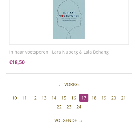
In haar voetsporen ~Lara Nuberg & Lala Bohang
€
18,50
VORIGE
10
11
12
13
14
15
16
17
18
19
20
21
22
23
24
VOLGENDE