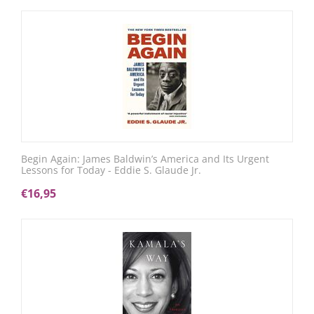
Begin Again: James Baldwin’s America and Its Urgent
Lessons for Today - Eddie S. Glaude Jr.
€
16,95