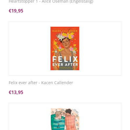
Heartstopper 1 - Alice Oseman (Engelstalig)
€
19,95
Felix ever after - Kacen Callender
€
13,95