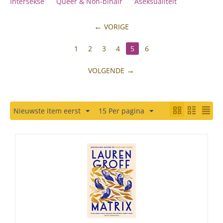
Intersekse
Queer & Non-binair
Aseksualiteit
VORIGE
1
2
3
4
5
6
VOLGENDE
Nieuwste item eerst
15 Per pagina