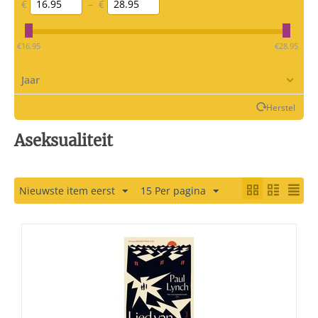
€
–
€
‎€
16.95
‎€
28.95
Jaar
Herstel
Aseksualiteit
Nieuwste item eerst
15 Per pagina