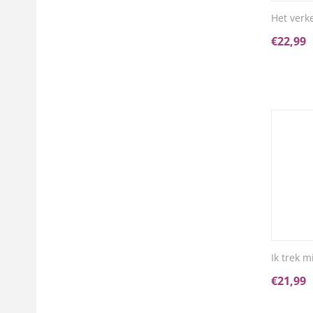
Het verk
€
22,99
Ik trek m
€
21,99