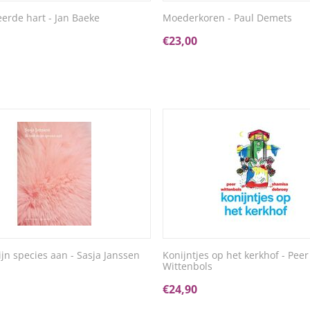
eerde hart - Jan Baeke
Moederkoren - Paul Demets
€
23,00
ijn species aan - Sasja Janssen
Konijntjes op het kerkhof - Peer
Wittenbols
€
24,90