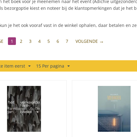
 het boek voor je meenemen naar het event (Adichie uitgezonderd
als bezorgoptie kiest en noteer bij de klantopmerkingen dat je het b
kun je het ook vooraf vast in de winkel ophalen, daar betalen en 
GE
1
2
3
4
5
6
7
VOLGENDE
e item eerst
15 Per pagina