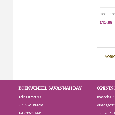
Hoe bero
€
15,99
VORI
BOEKWINKEL SAVANNAH BAY
OPENIN
Telingstraat 13
maandag: 13
3512 GV Utrecht
dinsdag-zat
Tel:
030-2314410
zondag: 13.