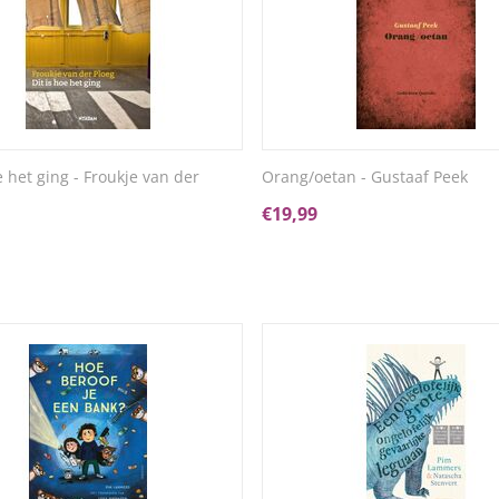
e het ging - Froukje van der
Orang/oetan - Gustaaf Peek
€
19,99