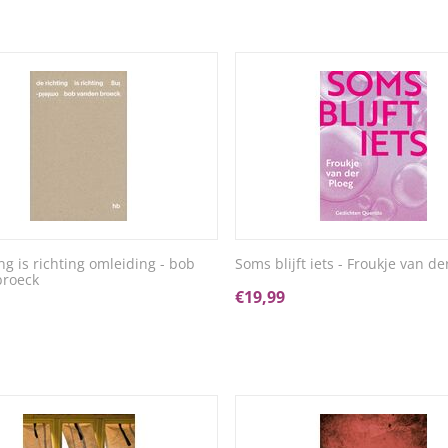
ng is richting omleiding - bob
Soms blijft iets - Froukje van de
broeck
€
19,99