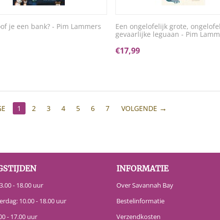
of je een bank? - Pim Lammers
Een ongelofelijk grote, ongelofel
gevaarlijke leguaan - Pim Lamm
€
17,99
GE
1
2
3
4
5
6
7
VOLGENDE
GSTIJDEN
INFORMATIE
.00 - 18.00 uur
Over Savannah Bay
erdag: 10.00 - 18.00 uur
Bestelinformatie
00 - 17.00 uur
Verzendkosten