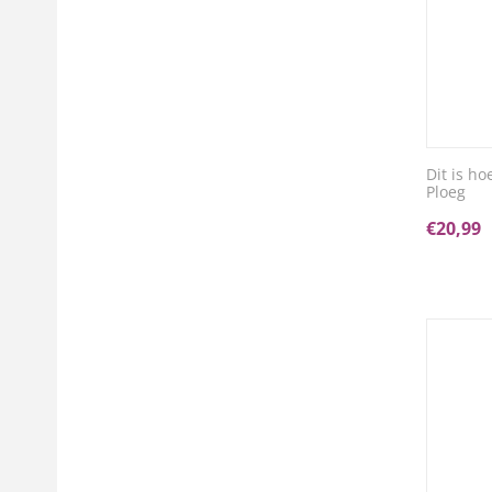
Dit is ho
Ploeg
€
20,99