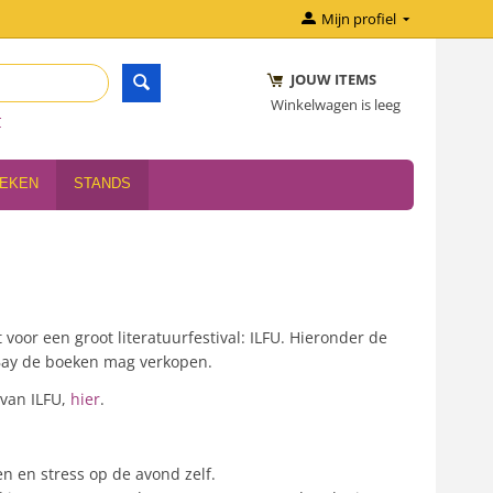
Mijn profiel
JOUW ITEMS
Winkelwagen is leeg
r
OEKEN
STANDS
voor een groot literatuurfestival: ILFU. Hieronder de
h Bay de boeken mag verkopen.
 van ILFU,
hier
.
en en stress op de avond zelf.