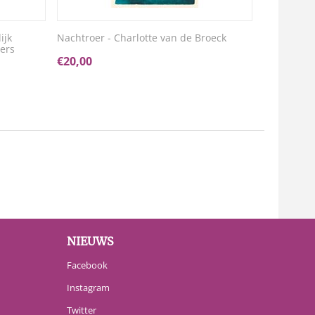
ijk
Nachtroer - Charlotte van de Broeck
ers
€
20,00
NIEUWS
Facebook
Instagram
Twitter