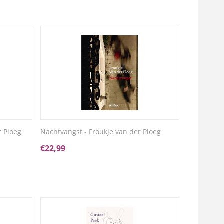
r Ploeg
Nachtvangst - Froukje van der Ploeg
€
22,99