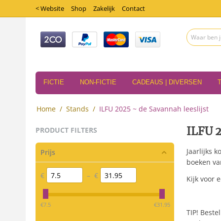
< Website
Shop
Zakelijk
Contact
FICTIE
NON-FICTIE
CADEAUS | DIVERSEN
Home
/
Stands
/
ILFU 2025 ~ de Savannah leeslijst
ILFU 2
PRODUCT FILTERS
Jaarlijks 
Prijs
boeken van
€
–
€
Kijk voor 
‎€
7.5
‎€
31.95
TIP! Beste