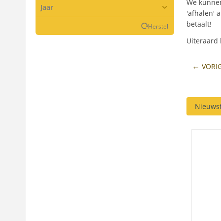
We kunnen
Jaar
'afhalen' 
betaalt!
Herstel
Uiteraard 
VORI
Nieuwst