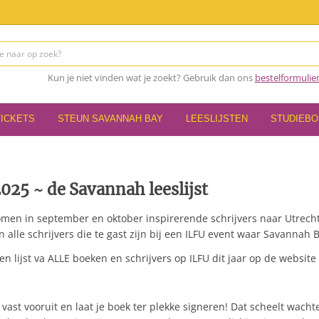
Kun je niet vinden wat je zoekt? Gebruik dan ons
bestelformulie
TICKETS
STEUN SAVANNAH BAY
LEESLIJSTEN
STUDIEB
025 ~ de Savannah leeslijst
komen in september en oktober inspirerende schrijvers naar Utrecht 
 alle schrijvers die te gast zijn bij een ILFU event waar Savanna
een lijst va ALLE boeken en schrijvers op ILFU dit jaar op de website
l vast vooruit en laat je boek ter plekke signeren! Dat scheelt wacht