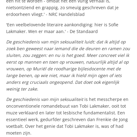
een hit te worden - omdat het een vurig verhaal is,
nietsontziend en grappig, zo smeuïg geschreven dat je
erdoorheen vliegt.' - NRC Handelsblad
'Een veelbelovende literaire aankondiging: hier is Sofie
Lakmaker. Wen er maar aan.' - De Standaard
De geschiedenis van mijn seksualiteit luidt: dat ik altijd op
zoek ben geweest naar iemand die de deuren en ramen zou
sluiten, zou zeggen: en nu is het goed. Meer concreet viel ik
eerst op mannen en toen op vrouwen, natuurlijk altijd al op
vrouwen, op Muriël de roodharige bijlesdocente met de
lange benen, op wie niet, maar ik hield mijn ogen of iets
anders erg cruciaals ongeopend. Dat doet ook eigenlijk
weinig ter zake.
De geschiedenis van mijn seksualiteit
is het messcherpe en
onconventionele romandebuut van Tobi Lakmaker, ooit tot
muze verklaard en later tot lesbische fundamentalist. Een
essentieel werk, gedurfder geschreven dan Frenkie de Jong
voetbalt. Over het genie dat Tobi Lakmaker is, was of had
moeten zijn.