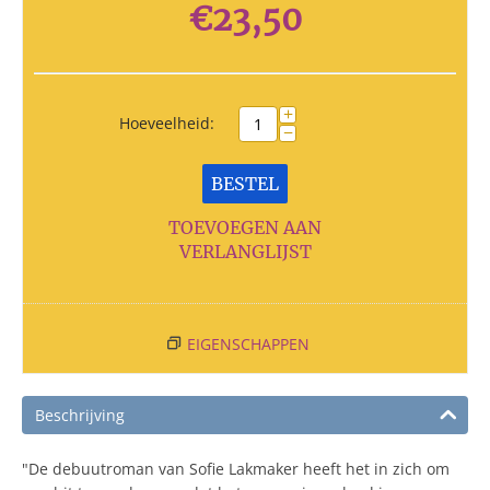
€
23,50
+
Hoeveelheid:
−
BESTEL
TOEVOEGEN AAN
VERLANGLIJST
EIGENSCHAPPEN
Beschrijving
"De debuutroman van Sofie Lakmaker heeft het in zich om