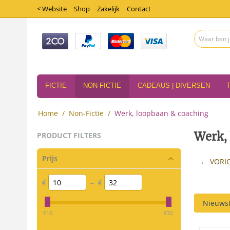
< Website
Shop
Zakelijk
Contact
FICTIE
NON-FICTIE
CADEAUS | DIVERSEN
Home
/
Non-Fictie
/
Werk, loopbaan & coaching
Werk,
PRODUCT FILTERS
Prijs
VORI
€
–
€
Nieuwst
‎€
10
‎€
32