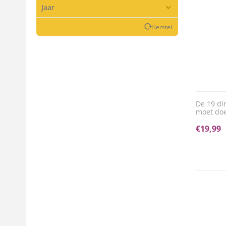
Jaar
Herstel
De 19 di
moet doe
€
19,99