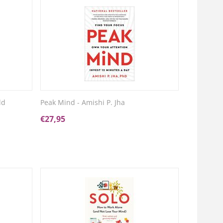
ld
Peak Mind - Amishi P. Jha
€
27,95