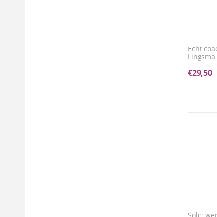
Echt coa
Lingsma
€
29,50
Solo: we