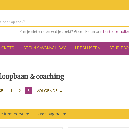
Kun je niet vinden wat je zoekt? Gebruik dan ons
bestelformulie
TICKETS
STEUN SAVANNAH BAY
LEESLIJSTEN
STUDIEB
 loopbaan & coaching
GE
1
2
3
VOLGENDE
e item eerst
15 Per pagina