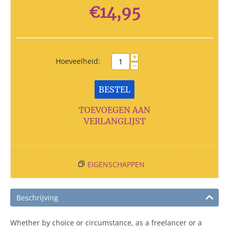
€
14,95
+
Hoeveelheid:
−
BESTEL
TOEVOEGEN AAN
VERLANGLIJST
EIGENSCHAPPEN
Beschrijving
Whether by choice or circumstance, as a freelancer or a