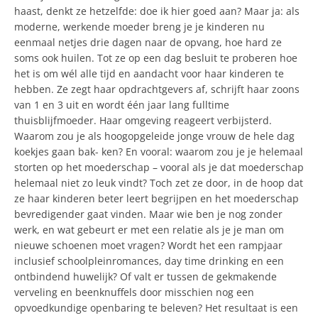
haast, denkt ze hetzelfde: doe ik hier goed aan? Maar ja: als
moderne, werkende moeder breng je je kinderen nu
eenmaal netjes drie dagen naar de opvang, hoe hard ze
soms ook huilen. Tot ze op een dag besluit te proberen hoe
het is om wél alle tijd en aandacht voor haar kinderen te
hebben. Ze zegt haar opdrachtgevers af, schrijft haar zoons
van 1 en 3 uit en wordt één jaar lang fulltime
thuisblijfmoeder. Haar omgeving reageert verbijsterd.
Waarom zou je als hoogopgeleide jonge vrouw de hele dag
koekjes gaan bak- ken? En vooral: waarom zou je je helemaal
storten op het moederschap – vooral als je dat moederschap
helemaal niet zo leuk vindt? Toch zet ze door, in de hoop dat
ze haar kinderen beter leert begrijpen en het moederschap
bevredigender gaat vinden. Maar wie ben je nog zonder
werk, en wat gebeurt er met een relatie als je je man om
nieuwe schoenen moet vragen? Wordt het een rampjaar
inclusief schoolpleinromances, day time drinking en een
ontbindend huwelijk? Of valt er tussen de gekmakende
verveling en beenknuffels door misschien nog een
opvoedkundige openbaring te beleven? Het resultaat is een