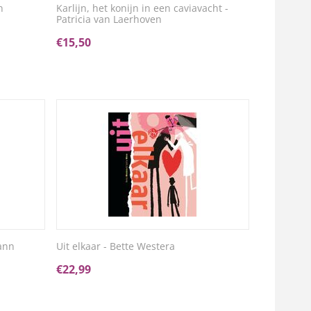
n
Karlijn, het konijn in een caviavacht -
Patricia van Laerhoven
€
15,50
rann
Uit elkaar - Bette Westera
€
22,99