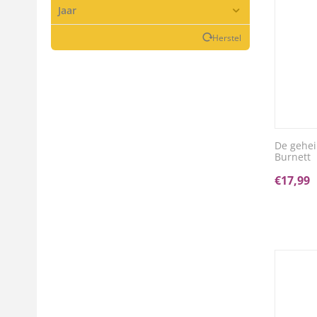
Jaar
Herstel
De gehei
Burnett
€
17,99