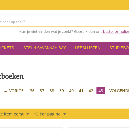
Kun je niet vinden wat je zoekt? Gebruik dan ons
bestelformulie
TICKETS
STEUN SAVANNAH BAY
LEESLIJSTEN
STUDIEB
rboeken
VORIGE
36
37
38
39
40
41
42
43
VOLGEND
e item eerst
15 Per pagina