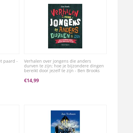
t paard -
Verhalen over jongens die anders
durven te zijn; hoe je bijzondere dingen
bereikt door jezelf te zijn - Ben Brooks
€
14,99