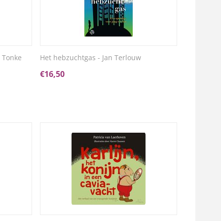
 Tonke
Het hebzuchtgas - Jan Terlouw
€
16,50