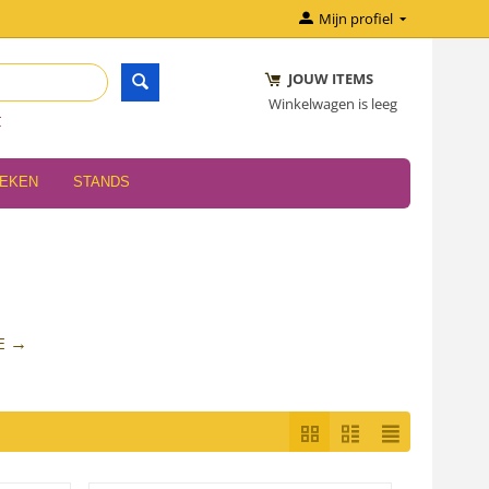
Mijn profiel
JOUW ITEMS
Winkelwagen is leeg
r
OEKEN
STANDS
E