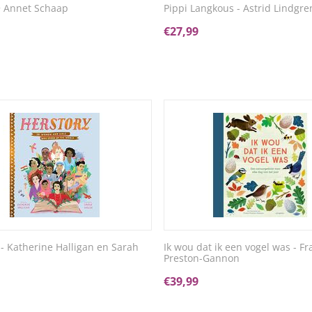
~ Annet Schaap
Pippi Langkous - Astrid Lindgre
€
27,99
 - Katherine Halligan en Sarah
Ik wou dat ik een vogel was - F
Preston-Gannon
€
39,99