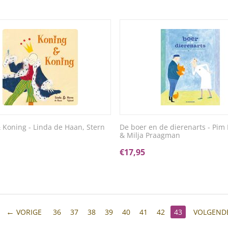
 Koning - Linda de Haan, Stern
De boer en de dierenarts - Pi
& Milja Praagman
€
17,95
VORIGE
36
37
38
39
40
41
42
43
VOLGEND