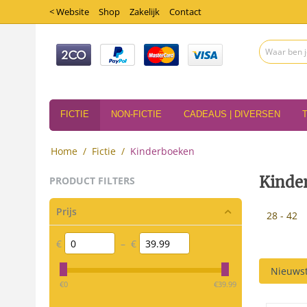
< Website
Shop
Zakelijk
Contact
FICTIE
NON-FICTIE
CADEAUS | DIVERSEN
Home
/
Fictie
/
Kinderboeken
Kinde
PRODUCT FILTERS
Prijs
28 - 42
€
–
€
Nieuwst
‎€
0
‎€
39.99