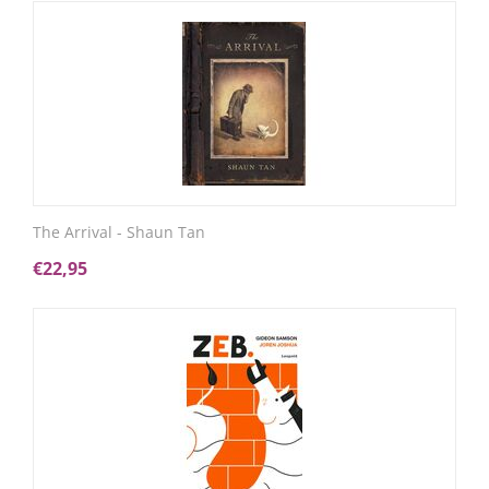
The Arrival - Shaun Tan
€
22,95