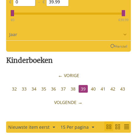
€
–
€
‎€
0
‎€
39.99
Jaar
Herstel
Kinderboeken
VORIGE
32
33
34
35
36
37
38
39
40
41
42
43
VOLGENDE
Nieuwste item eerst
15 Per pagina