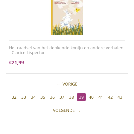
Het raadsel van het denkende konijn en andere verhalen
- Clarice Lispector
€
21,99
VORIGE
32
33
34
35
36
37
38
39
40
41
42
43
VOLGENDE