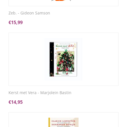
Zeb. - Gideon Samson
€
15,99
Kerst met Vera - Marjolein Bastin
€
14,95