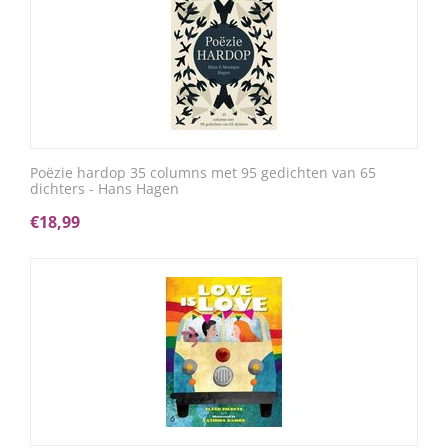
Poëzie hardop 35 columns met 95 gedichten van 65
dichters - Hans Hagen
€
18,99