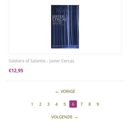
Soldiers of Salamis - Javier Cercas
€
12,95
VORIGE
1
2
3
4
5
6
7
8
9
VOLGENDE