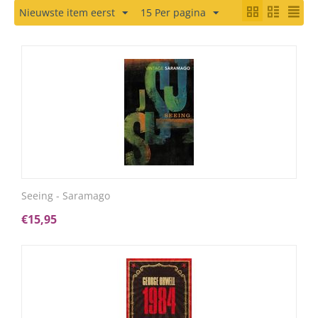
Nieuwste item eerst
15 Per pagina
Seeing - Saramago
€
15,95