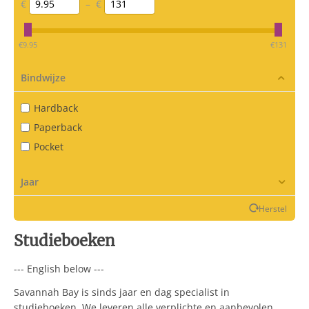
€
–
€
‎€
9.95
‎€
131
Bindwijze
Hardback
Paperback
Pocket
Jaar
Herstel
Studieboeken
--- English below ---
Savannah Bay is sinds jaar en dag specialist in
studieboeken. We leveren alle verplichte en aanbevolen