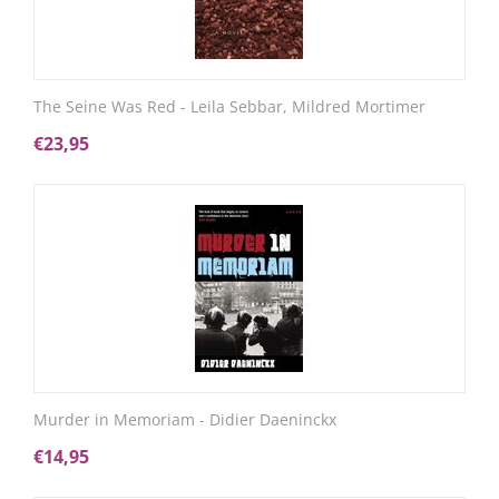
The Seine Was Red - Leila Sebbar, Mildred Mortimer
€
23,95
Murder in Memoriam - Didier Daeninckx
€
14,95