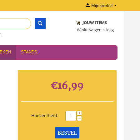
Mijn profiel
JOUW ITEMS
Winkelwagen is leeg
r
OEKEN
STANDS
€
16,99
+
Hoeveelheid:
−
BESTEL