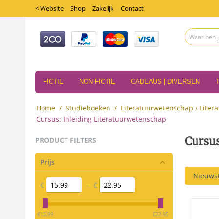
< Website
Shop
Zakelijk
Contact
FICTIE
NON-FICTIE
CADEAUS | DIVERSEN
Home
/
Studieboeken
/
Literatuurwetenschap / Litera
Cursus: Inleiding Literatuurwetenschap
Cursus
PRODUCT FILTERS
Prijs
Nieuwst
€
–
€
‎€
15.99
‎€
22.95