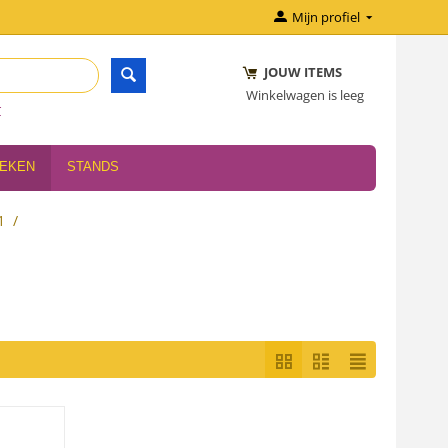
Mijn profiel
JOUW ITEMS
Winkelwagen is leeg
r
OEKEN
STANDS
1
/