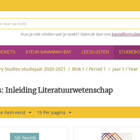
Kun je niet vinden wat je zoekt? Gebruik dan ons
bestelformulie
TICKETS
STEUN SAVANNAH BAY
LEESLIJSTEN
STUDIEB
ry Studies studiejaar 2020-2021
/
Blok 1 / Period 1
/
Jaar 1 / Year 
: Inleiding Literatuurwetenschap
e item eerst
15 Per pagina