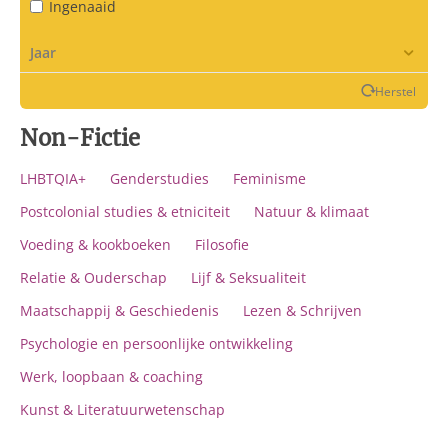
Ingenaaid
Pocket
Jaar
Dwarsligger
Boxed set
Herstel
Tijdschrift
Non-Fictie
LHBTQIA+
Genderstudies
Feminisme
Postcolonial studies & etniciteit
Natuur & klimaat
Voeding & kookboeken
Filosofie
Relatie & Ouderschap
Lijf & Seksualiteit
Maatschappij & Geschiedenis
Lezen & Schrijven
Psychologie en persoonlijke ontwikkeling
Werk, loopbaan & coaching
Kunst & Literatuurwetenschap