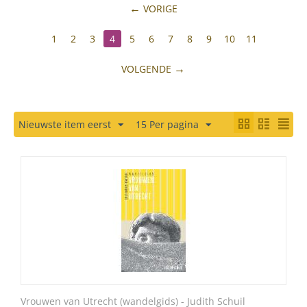
VORIGE
1
2
3
4
5
6
7
8
9
10
11
VOLGENDE
Nieuwste item eerst
15 Per pagina
Vrouwen van Utrecht (wandelgids) - Judith Schuil