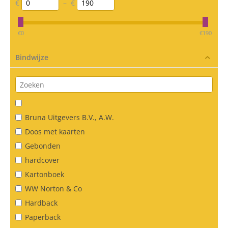
€
–
€
‎€
0
‎€
190
Bindwijze
Bruna Uitgevers B.V., A.W.
Doos met kaarten
Gebonden
hardcover
Kartonboek
WW Norton & Co
Hardback
Paperback