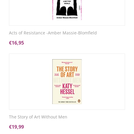
Acts of Resistance -Amber Massie-Blomfield
€
16,95
The Story of Art Without Men
€
19,99