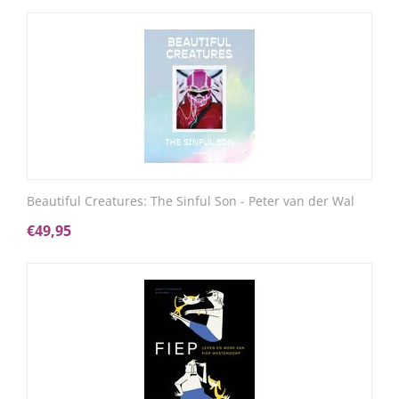
Beautiful Creatures: The Sinful Son - Peter van der Wal
€
49,95