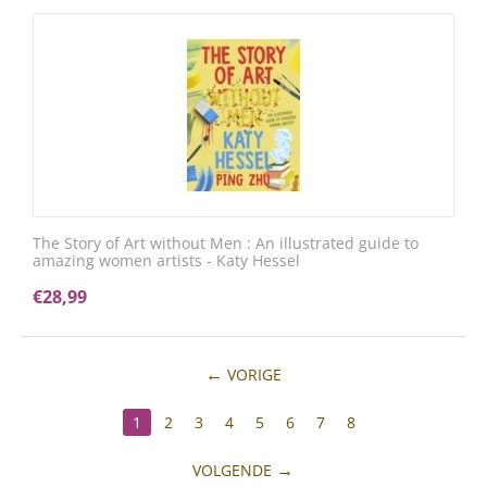
The Story of Art without Men : An illustrated guide to
amazing women artists - Katy Hessel
€
28,99
VORIGE
1
2
3
4
5
6
7
8
VOLGENDE