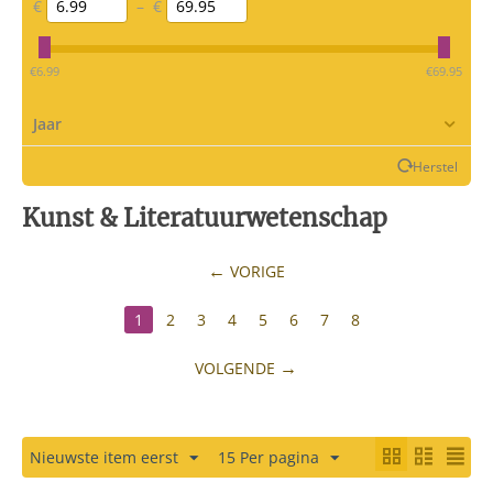
€
–
€
‎€
6.99
‎€
69.95
Jaar
Herstel
Kunst & Literatuurwetenschap
VORIGE
1
2
3
4
5
6
7
8
VOLGENDE
Nieuwste item eerst
15 Per pagina