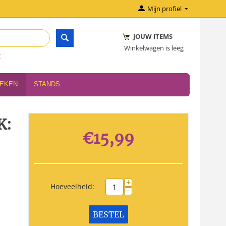
Mijn profiel
JOUW ITEMS
Winkelwagen is leeg
r
OEKEN
STANDS
K:
€
15,99
+
Hoeveelheid:
−
BESTEL