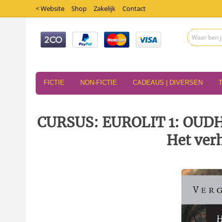
< Website
Shop
Zakelijk
Contact
FICTIE
NON-FICTIE
CADEAUS | DIVERSEN
CURSUS: EUROLIT 1: OUD
Het ver