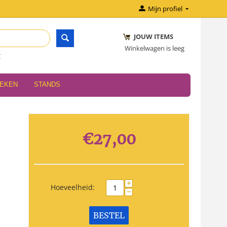
Mijn profiel
JOUW ITEMS
Winkelwagen is leeg
r
OEKEN
STANDS
€
27,00
+
Hoeveelheid:
−
BESTEL