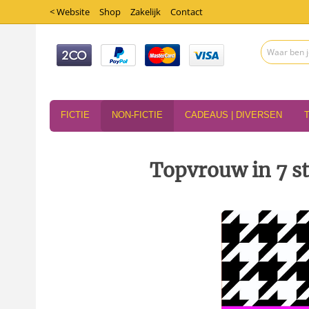
< Website
Shop
Zakelijk
Contact
FICTIE
NON-FICTIE
CADEAUS | DIVERSEN
Topvrouw in 7 s