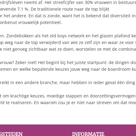
bedrijfsleven neemt af. Het streefcijfer van 30% vrouwen in bestu
oevende 7,1 %. De traditionele route naar de top blijkt
r het andere. En dat is zonde, want het is bekend dat diversiteit i
nbenut vrouwelijk potentieel.
ven. Zondebokken als het old boys network en het glazen plafond 
p weg naar de top verwijderd van wie ze zelf zijn en waar ze voo
ze niet genoeg zichtbaar wat ze doen, worstelen ze met de combina
vrouw? Zeker niet! Het begint bij het juiste startpunt: de dingen d
kan nemen en welke bepalende keuzes jouw weg naar de boardroom 
ereikt in een andere branche, maar hebben in ieder geval één din
gt om krachtige keuzes, moedige stappen en doorzettingsvermogen.
ld te realiseren. En waarom zou je er níet naar streven om dat moo
GSTIJDEN
INFORMATIE