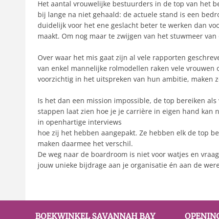
Het aantal vrouwelijke bestuurders in de top van het 
bij lange na niet gehaald: de actuele stand is een bedr
duidelijk voor het ene geslacht beter te werken dan voo
maakt. Om nog maar te zwijgen van het stuwmeer van o
Over waar het mis gaat zijn al vele rapporten geschre
van enkel mannelijke rolmodellen raken vele vrouwen o
voorzichtig in het uitspreken van hun ambitie, maken 
Is het dan een mission impossible, de top bereiken als 
stappen laat zien hoe je je carrière in eigen hand 
in openhartige interviews
hoe zij het hebben aangepakt. Ze hebben elk de top b
maken daarmee het verschil.
De weg naar de boardroom is niet voor watjes en vraa
jouw unieke bijdrage aan je organisatie én aan de were
BOEKWINKEL SAVANNAH BAY
OPENIN