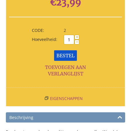
€
23,99
CODE:
2
+
Hoeveelheid:
−
BESTEL
TOEVOEGEN AAN
VERLANGLIJST
EIGENSCHAPPEN
Beschrijving