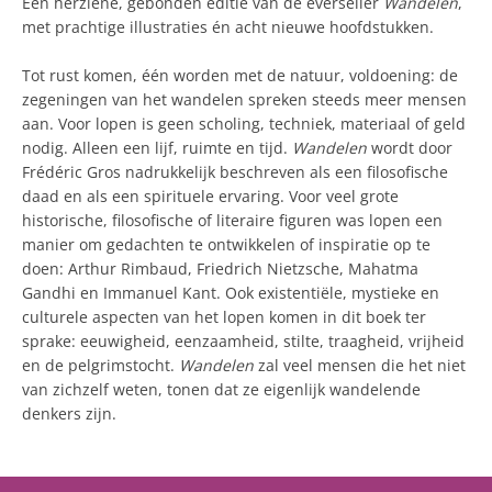
Een herziene, gebonden editie van de everseller
Wandelen
,
met prachtige illustraties én acht nieuwe hoofdstukken.
Tot rust komen, één worden met de natuur, voldoening: de
zegeningen van het wandelen spreken steeds meer mensen
aan. Voor lopen is geen scholing, techniek, materiaal of geld
nodig. Alleen een lijf, ruimte en tijd.
Wandelen
wordt door
Frédéric Gros nadrukkelijk beschreven als een filosofische
daad en als een spirituele ervaring. Voor veel grote
historische, filosofische of literaire figuren was lopen een
manier om gedachten te ontwikkelen of inspiratie op te
doen: Arthur Rimbaud, Friedrich Nietzsche, Mahatma
Gandhi en Immanuel Kant. Ook existentiële, mystieke en
culturele aspecten van het lopen komen in dit boek ter
sprake: eeuwigheid, eenzaamheid, stilte, traagheid, vrijheid
en de pelgrimstocht.
Wandelen
zal veel mensen die het niet
van zichzelf weten, tonen dat ze eigenlijk wandelende
denkers zijn.