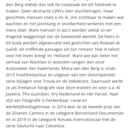
den Berg voelde dan ook de noodzaak om dit fotoboek te
maken. Geen abstracte cijfers over vluchtelingen, maar
gezichten, mensen zoals u en ik. Om zichtbaar te maken wat
wachten en het jarenlang in onzekerheid verkeren met een
mens doet. Want mensen in azc’s worden veelal zo ver
mogelijk weggestopt van de bewoonde wereld. De foto’s in
dit boek worden afgewisseld met gedichten van Rodaan Al
Galidi, en treffende passages uit zijn romans 'Hoe ik talent
voor het leven kreeg' en 'Holland'. Want wie kan beter het
verhaal van Wachten in woorden vangen dan onze
Asielzoeker des Vaderlands. Mona van den Berg is sinds
2015 hoofdredacteur en uitgever van een (doorlopende)
serie bijlagen voor Trouw en de Volkskrant. Daarnaast werkt
ze als freelance fotografe voor deze kranten en voor o.a. Al
Jazeera, The Guardian, Vrij Nederland en Het Parool. Haar
stijl van fotografie is herkenbaar: rauw en
werkelijkheidsgetrouw. In 2014 won ze de tweede prijs van
de Zilveren Camera in de categorie Binnenland Documentair
en in 2019 in de categorie Nieuws Internationaal met de
serie ‘Gevlucht naar Colombia’.