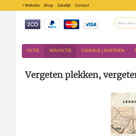
< Website
Shop
Zakelijk
Contact
FICTIE
NON-FICTIE
CADEAUS | DIVERSEN
Vergeten plekken, vergete