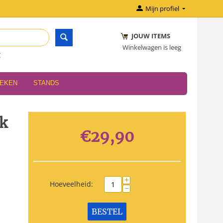
Mijn profiel
JOUW ITEMS
Winkelwagen is leeg
r
OEKEN
STANDS
lk
€
29,90
+
Hoeveelheid:
−
BESTEL