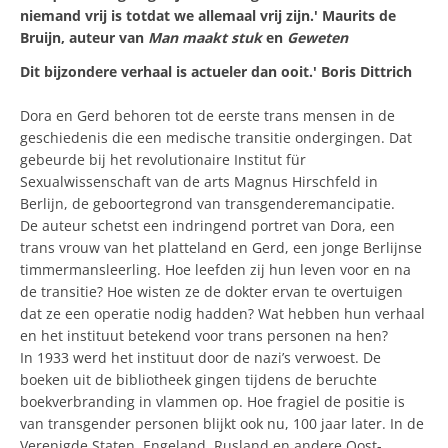
niemand vrij is totdat we allemaal vrij zijn.' Maurits de
Bruijn, auteur van
Man maakt stuk
en
Geweten
Dit bijzondere verhaal is actueler dan ooit.' Boris Dittrich
Dora en Gerd behoren tot de eerste trans mensen in de
geschiedenis die een medische transitie ondergingen. Dat
gebeurde bij het revolutionaire Institut für
Sexualwissenschaft van de arts Magnus Hirschfeld in
Berlijn, de geboortegrond van transgenderemancipatie.
De auteur schetst een indringend portret van Dora, een
trans vrouw van het platteland en Gerd, een jonge Berlijnse
timmermansleerling. Hoe leefden zij hun leven voor en na
de transitie? Hoe wisten ze de dokter ervan te overtuigen
dat ze een operatie nodig hadden? Wat hebben hun verhaal
en het instituut betekend voor trans personen na hen?
In 1933 werd het instituut door de nazi’s verwoest. De
boeken uit de bibliotheek gingen tijdens de beruchte
boekverbranding in vlammen op. Hoe fragiel de positie is
van transgender personen blijkt ook nu, 100 jaar later. In de
Verenigde Staten, Engeland, Rusland en andere Oost-