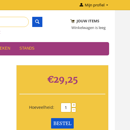
Mijn profiel
JOUW ITEMS
Winkelwagen is leeg
r
OEKEN
STANDS
€
29,25
+
Hoeveelheid:
−
BESTEL