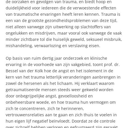
de oorzaken en gevolgen van trauma, en biedt hoop en
duidelijkheid voor iedereen die de verwoestende effecten
van traumatische ervaringen heeft leren kennen. Trauma is
een van de grootste gezondheidsproblemen van deze tijd,
niet alleen vanwege zijn uitwerking op slachtoffers van
ongelukken en misdrijven, maar vooral ook vanwege de vaak
minder zichtbare tol die huiselijk geweld, seksueel misbruik,
mishandeling, verwaarlozing en verslaving eisen.
Op basis van ruim dertig jaar onderzoek en klinische
ervaring in de voorhoede van zijn vakgebied, toont prof. dr.
Bessel van der Kolk hoe de angst en het isolement in de
kern van het trauma letterlijk veranderingen aanbrengen in
zowel de hersenen als het lichaam. Hij verklaart waarom
getraumatiseerde mensen steeds weer gekweld worden
door onbegrijpelijke angst, gevoelloosheid en
onbeheersbare woede, en hoe trauma hun vermogen om
zich te concentreren, zich te herinneren,
vertrouwensrelaties aan te gaan en zich thuis te voelen in
hun eigen lijf negatief beïnvloedt. Doordat ze de controle
over zichzelf hebben verloren en gefrustreerd zijn geraakt