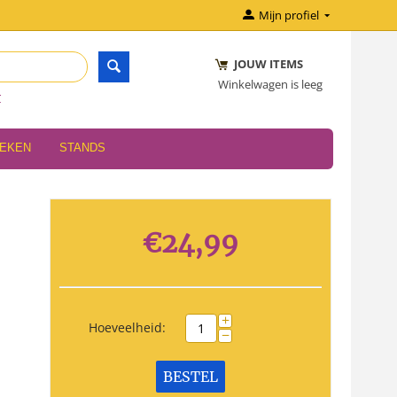
Mijn profiel
JOUW ITEMS
Winkelwagen is leeg
r
OEKEN
STANDS
€
24,99
+
Hoeveelheid:
−
BESTEL