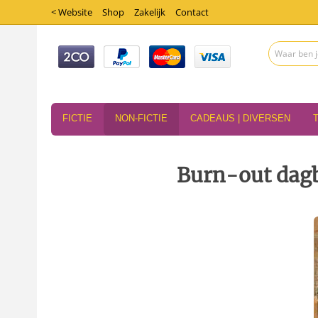
< Website
Shop
Zakelijk
Contact
FICTIE
NON-FICTIE
CADEAUS | DIVERSEN
Burn-out dagb