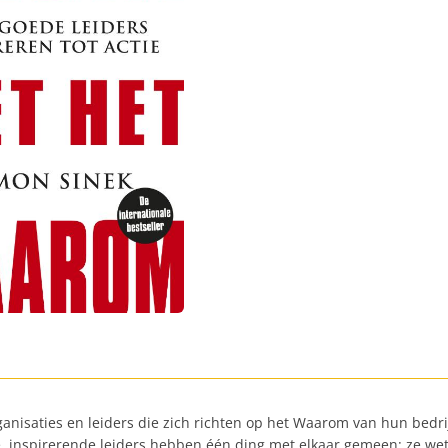
anisaties en leiders die zich richten op het Waarom van hun bedrijf
ote, inspirerende leiders hebben één ding met elkaar gemeen: ze 