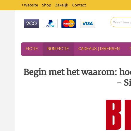
< Website
Shop
Zakelijk
Contact
FICTIE
NON-FICTIE
CADEAUS | DIVERSEN
Begin met het waarom: hoe 
- S