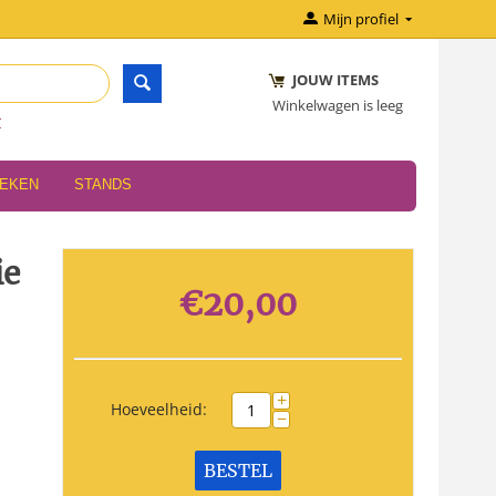
Mijn profiel
JOUW ITEMS
Winkelwagen is leeg
r
OEKEN
STANDS
ie
€
20,00
+
Hoeveelheid:
−
BESTEL