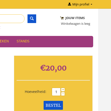
Mijn profiel
JOUW ITEMS
Winkelwagen is leeg
r
OEKEN
STANDS
€
20,00
+
Hoeveelheid:
−
BESTEL