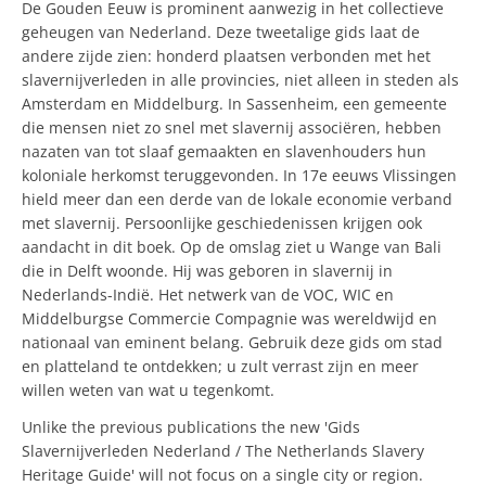
De Gouden Eeuw is prominent aanwezig in het collectieve
geheugen van Nederland. Deze tweetalige gids laat de
andere zijde zien: honderd plaatsen verbonden met het
slavernijverleden in alle provincies, niet alleen in steden als
Amsterdam en Middelburg. In Sassenheim, een gemeente
die mensen niet zo snel met slavernij associëren, hebben
nazaten van tot slaaf gemaakten en slavenhouders hun
koloniale herkomst teruggevonden. In 17e eeuws Vlissingen
hield meer dan een derde van de lokale economie verband
met slavernij. Persoonlijke geschiedenissen krijgen ook
aandacht in dit boek. Op de omslag ziet u Wange van Bali
die in Delft woonde. Hij was geboren in slavernij in
Nederlands-Indië. Het netwerk van de VOC, WIC en
Middelburgse Commercie Compagnie was wereldwijd en
nationaal van eminent belang. Gebruik deze gids om stad
en platteland te ontdekken; u zult verrast zijn en meer
willen weten van wat u tegenkomt.
Unlike the previous publications the new 'Gids
Slavernijverleden Nederland / The Netherlands Slavery
Heritage Guide' will not focus on a single city or region.