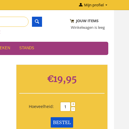
Mijn profiel
JOUW ITEMS
Winkelwagen is leeg
r
OEKEN
STANDS
€
19,95
+
Hoeveelheid:
−
BESTEL