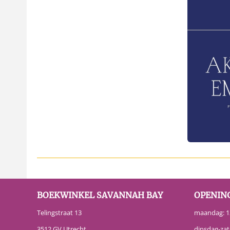
BOEKWINKEL SAVANNAH BAY
OPENIN
Telingstraat 13
maandag: 13
3512 GV Utrecht
dinsdag-zat