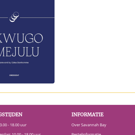
GSTIJDEN
INFORMATIE
.00 - 18.00 uur
Over Savannah Bay
erdag: 10.00 - 18.00 uur
Bestelinformatie