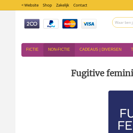
< Website
Shop
Zakelijk
Contact
FICTIE
NON-FICTIE
CADEAUS | DIVERSEN
Fugitive femi