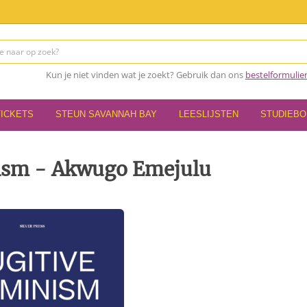
Kun je niet vinden wat je zoekt? Gebruik dan ons
bestelformulie
TICKETS
STEUN SAVANNAH BAY
LEESLIJSTEN
STUDIEB
nism - Akwugo Emejulu