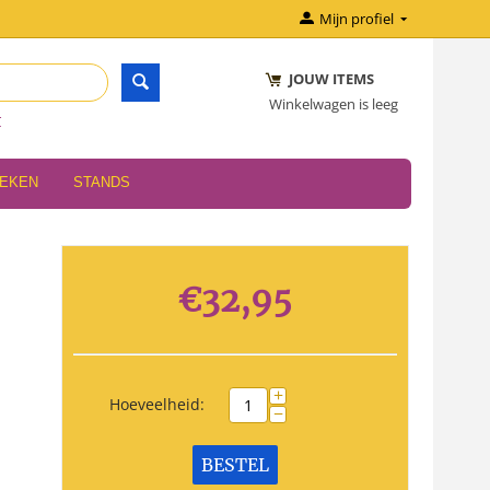
Mijn profiel
JOUW ITEMS
Winkelwagen is leeg
r
OEKEN
STANDS
€
32,95
+
Hoeveelheid:
−
BESTEL