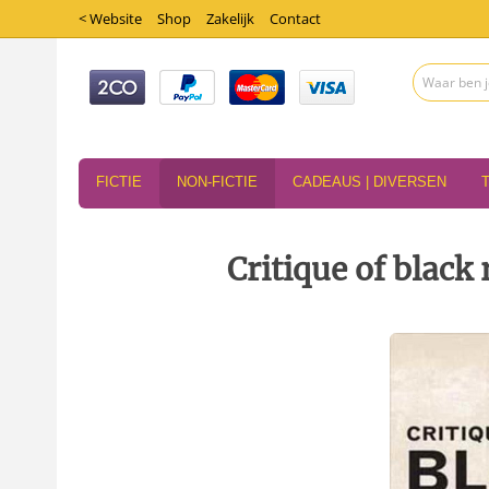
< Website
Shop
Zakelijk
Contact
FICTIE
NON-FICTIE
CADEAUS | DIVERSEN
Critique of black