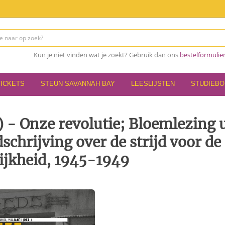
Kun je niet vinden wat je zoekt? Gebruik dan ons
bestelformulie
TICKETS
STEUN SAVANNAH BAY
LEESLIJSTEN
STUDIEB
) - Onze revolutie; Bloemlezing u
schrijving over de strijd voor de
ijkheid, 1945-1949