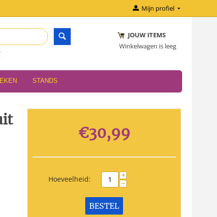
Mijn profiel
JOUW ITEMS
Winkelwagen is leeg
r
OEKEN
STANDS
it
€
30,99
+
Hoeveelheid:
−
BESTEL