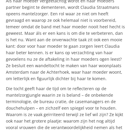
Als haar moeder vergeetachtig wordt en haar moeders
partner begint te dementeren, wordt Claudia Straatmans
opeens mantelzorger. Een rol waar ze niet om heeft
gevraagd en waarop ze ook helemaal niet is voorbereid,
temeer omdat de band met haar moeder nooit heel hecht is
geweest. Maar áls er een kans is om die te verbeteren, dan
is het nu. Want aan de onverwachte taak zit ook een mooie
kant: door voor haar moeder te gaan zorgen leert Claudia
haar beter kennen. Is er kans op verzachting van haar
gevoelens nu ze de aftakeling in haar moeders ogen leest?
Ze besluit een wandeltocht te maken van haar woonplaats
Amsterdam naar de Achterhoek, waar haar moeder woont,
om letterlijk en figuurlijk dichter bij haar te komen.
Die tocht geeft haar de tijd om te reflecteren op de
mantelzorgjungle waarin ze is beland – de onbekende
terminologie, de bureau cratie, de casemanagers en de
douchehulpen – en zichzelf een spiegel voor te houden.
Waarom is ze vaak geïrriteerd terwijl ze lief wil zijn? Ze kijkt
ook naar het grotere plaatje: waarom zijn het nog altijd
vooral vrouwen die de verantwoordelijkheid nemen als het