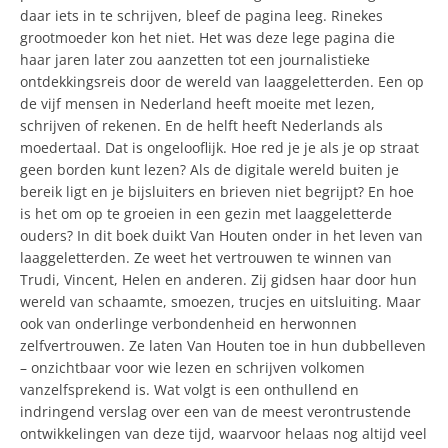
daar iets in te schrijven, bleef de pagina leeg. Rinekes
grootmoeder kon het niet. Het was deze lege pagina die
haar jaren later zou aanzetten tot een journalistieke
ontdekkingsreis door de wereld van laaggeletterden. Een op
de vijf mensen in Nederland heeft moeite met lezen,
schrijven of rekenen. En de helft heeft Nederlands als
moedertaal. Dat is ongelooflijk. Hoe red je je als je op straat
geen borden kunt lezen? Als de digitale wereld buiten je
bereik ligt en je bijsluiters en brieven niet begrijpt? En hoe
is het om op te groeien in een gezin met laaggeletterde
ouders? In dit boek duikt Van Houten onder in het leven van
laaggeletterden. Ze weet het vertrouwen te winnen van
Trudi, Vincent, Helen en anderen. Zij gidsen haar door hun
wereld van schaamte, smoezen, trucjes en uitsluiting. Maar
ook van onderlinge verbondenheid en herwonnen
zelfvertrouwen. Ze laten Van Houten toe in hun dubbelleven
– onzichtbaar voor wie lezen en schrijven volkomen
vanzelfsprekend is. Wat volgt is een onthullend en
indringend verslag over een van de meest verontrustende
ontwikkelingen van deze tijd, waarvoor helaas nog altijd veel