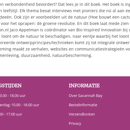
 verbondenheid bevordert? Dat lees je in dit boek. Het boek is in
 leefstijl. Elk thema bevat interviews met pioniers die nú al aan
deeën. Ook zijn er voorbeelden uit de natuur (‘Hoe bouwt een cact
igt voor het oprapen: de groene revolutie. En dit boek laat mede zi
n.nl Jaco Appelman is coördinator van Bio Inspired Innovation bij 
oont om de natuur te beschadigen, naar eentje waarbij het loont o
ireerde ontwerpprincipes/technieken komt zij tot integrale ontwerp
ming maakt ze verhalen, websites en communicatiestrategieën voo
samenleving, duurzaamheid, natuurbescherming.
GSTIJDEN
INFORMATIE
.00 - 18.00 uur
Over Savannah Bay
erdag: 10.00 - 18.00 uur
Bestelinformatie
00 - 17.00 uur
Verzendkosten
Privacy