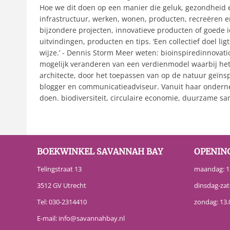
Hoe we dit doen op een manier die geluk, gezondheid en
infrastructuur, werken, wonen, producten, recreëren en
bijzondere projecten, innovatieve producten of goede i
uitvindingen, producten en tips. ‘Een collectief doel l
wijze.’ - Dennis Storm Meer weten: bioinspiredinnovatio
mogelijk veranderen van een verdienmodel waarbij het l
architecte, door het toepassen van op de natuur geïnsp
blogger en communicatieadviseur. Vanuit haar onderne
doen. biodiversiteit, circulaire economie, duurzame 
BOEKWINKEL SAVANNAH BAY
OPENIN
Telingstraat 13
maandag: 13
3512 GV Utrecht
dinsdag-zat
Tel:
030-2314410
zondag: 13.
E-mail:
info@savannahbay.nl