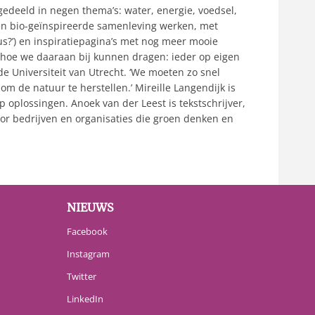
gedeeld in negen thema’s: water, energie, voedsel,
 een bio-geïnspireerde samenleving werken, met
us?’) en inspiratiepagina’s met nog meer mooie
en hoe we daaraan bij kunnen dragen: ieder op eigen
de Universiteit van Utrecht. ‘We moeten zo snel
m de natuur te herstellen.’ Mireille Langendijk is
 oplossingen. Anoek van der Leest is tekstschrijver,
r bedrijven en organisaties die groen denken en
NIEUWS
Facebook
Instagram
Twitter
LinkedIn