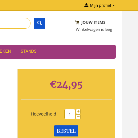
Mijn profiel
JOUW ITEMS
Winkelwagen is leeg
r
OEKEN
STANDS
€
24,95
+
Hoeveelheid:
−
BESTEL