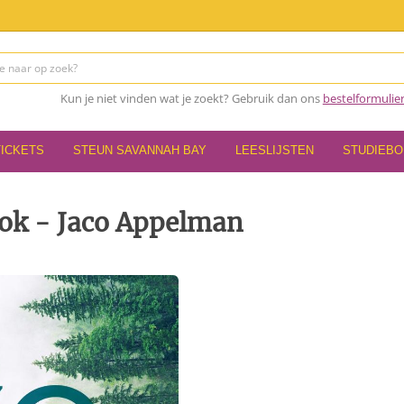
Kun je niet vinden wat je zoekt? Gebruik dan ons
bestelformulie
TICKETS
STEUN SAVANNAH BAY
LEESLIJSTEN
STUDIEB
ook - Jaco Appelman