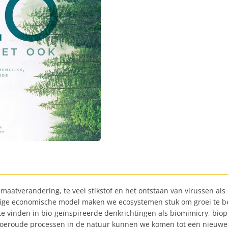
imaatverandering, te veel stikstof en het ontstaan van virussen a
e economische model maken we ecosystemen stuk om groei te bew
 te vinden in bio-geïnspireerde denkrichtingen als biomimicry, bio
n oeroude processen in de natuur kunnen we komen tot een nieuwe 