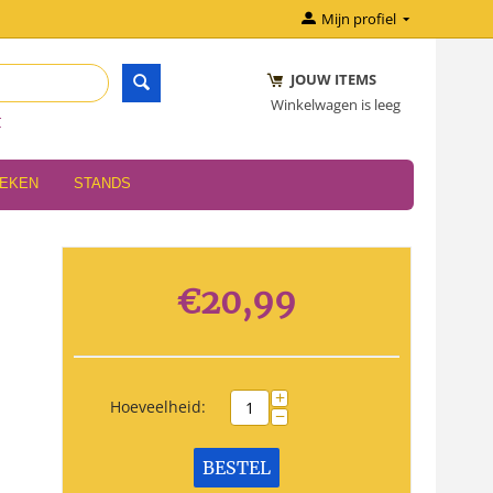
Mijn profiel
JOUW ITEMS
Winkelwagen is leeg
r
OEKEN
STANDS
€
20,99
+
Hoeveelheid:
−
BESTEL