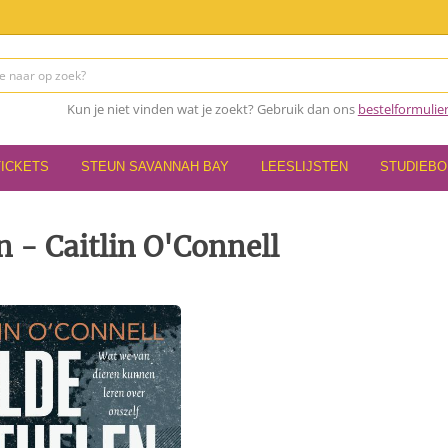
Kun je niet vinden wat je zoekt? Gebruik dan ons
bestelformulie
TICKETS
STEUN SAVANNAH BAY
LEESLIJSTEN
STUDIEB
n - Caitlin O'Connell