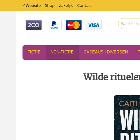
< Website
Shop
Zakelijk
Contact
FICTIE
NON-FICTIE
CADEAUS | DIVERSEN
Wilde rituele