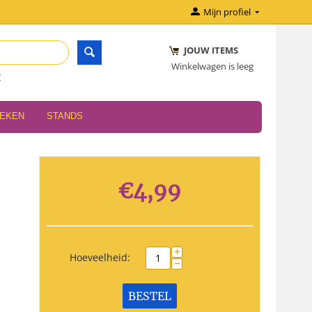
Mijn profiel
JOUW ITEMS
Winkelwagen is leeg
r
OEKEN
STANDS
€
4,99
+
Hoeveelheid:
−
BESTEL