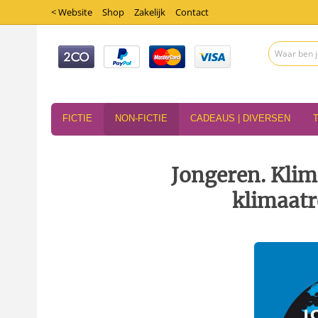
< Website
Shop
Zakelijk
Contact
FICTIE
NON-FICTIE
CADEAUS | DIVERSEN
Jongeren. Klim
klimaatr