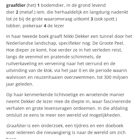
graafdier
(het)
1
bodemdier, in de grond levend
dier
2
(metaf.) iem. die herhaaldelijk en langdurig nadenkt
tot ze bij de grote waaromvraag uitkomt
3
(ook spott.)
tobber, piekeraar
4
de lezer
In haar tweede boek graaft Nikki Dekker een tunnel door het
Nederlandse landschap, specifieker nog: De Groote Peel.
Hoe dieper ze komt, hoe verder ze in het verleden reist,
langs de veenmol en pratende schimmels, de
ruilverkaveling en vervening naar het oerrund en de
uitvinding van de klok, via het jaar 0 en de periode waarin
walvissen en reuzenhaaien overzwemmen, tot 300 miljoen
jaar geleden.
Op haar kenmerkende lichtvoetige en wroetende manier
neemt Dekker de lezer mee de diepte in, waar fascinerende
verhalen en grote levensvragen ontkiemen. In die afdaling
ontsluit ze eens te meer een wereld vol mogelijkheden.
Graafdier
is een onderzoek, een tijdreis en een doeboek
voor iedereen die nieuwsgierig is naar de wereld om zich