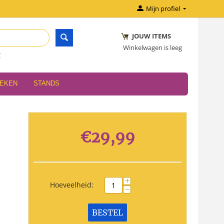
Mijn profiel
JOUW ITEMS
Winkelwagen is leeg
r
OEKEN
STANDS
€
29,99
+
Hoeveelheid:
−
BESTEL