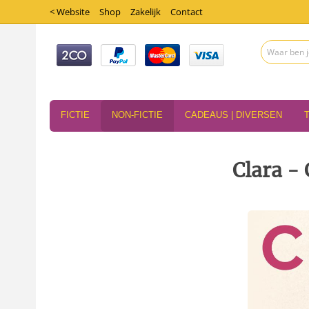
< Website
Shop
Zakelijk
Contact
FICTIE
NON-FICTIE
CADEAUS | DIVERSEN
Clara - 