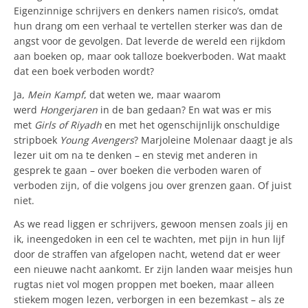
Eigenzinnige schrijvers en denkers namen risico’s, omdat
hun drang om een verhaal te vertellen sterker was dan de
angst voor de gevolgen. Dat leverde de wereld een rijkdom
aan boeken op, maar ook talloze boekverboden. Wat maakt
dat een boek verboden wordt?
Ja,
Mein Kampf
, dat weten we, maar waarom
werd
Hongerjaren
in de ban gedaan? En wat was er mis
met
Girls of Riyadh
en met het ogenschijnlijk onschuldige
stripboek
Young Avengers
? Marjoleine Molenaar daagt je als
lezer uit om na te denken – en stevig met anderen in
gesprek te gaan – over boeken die verboden waren of
verboden zijn, of die volgens jou over grenzen gaan. Of juist
niet.
As we read liggen er schrijvers, gewoon mensen zoals jij en
ik, ineengedoken in een cel te wachten, met pijn in hun lijf
door de straffen van afgelopen nacht, wetend dat er weer
een nieuwe nacht aankomt. Er zijn landen waar meisjes hun
rugtas niet vol mogen proppen met boeken, maar alleen
stiekem mogen lezen, verborgen in een bezemkast – als ze