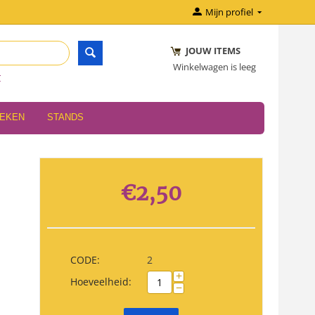
Mijn profiel
JOUW ITEMS
Winkelwagen is leeg
r
OEKEN
STANDS
€
2,50
CODE:
2
+
Hoeveelheid:
−