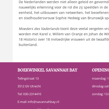
De Nederlanden werden niet alleen geleid en gevormd
nauwelijks erkenning voor de rol die zij speelden in 
eenheid, het uitbouwen van netwerken, het beoefenen v
en stadhoudersvrouw Sophie Hedwig van Brunswijk spe
Moeders des Vaderlands
toont deze veelal vergeten vr
worden met Karel v, Willem van Oranje en Johan de Wi
18 Historici over 18 invloedrijke vrouwen uit de twaa
buitenland.
BOEKWINKEL SAVANNAH BAY
OPENIN
Telingstraat 13
maandag: 13
3512 GV Utrecht
dinsdag-zat
Tel:
030-2314410
zondag: 13.
E-mail:
info@savannahbay.nl