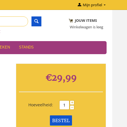
Mijn profiel
JOUW ITEMS
Winkelwagen is leeg
r
OEKEN
STANDS
€
29,99
+
Hoeveelheid:
−
BESTEL