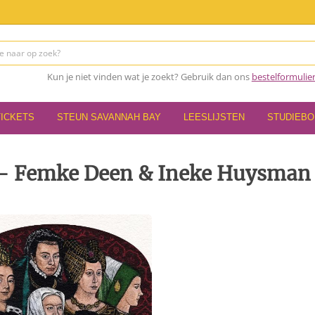
Kun je niet vinden wat je zoekt? Gebruik dan ons
bestelformulie
TICKETS
STEUN SAVANNAH BAY
LEESLIJSTEN
STUDIEB
 - Femke Deen & Ineke Huysman