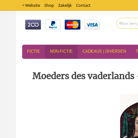
< Website
Shop
Zakelijk
Contact
FICTIE
NON-FICTIE
CADEAUS | DIVERSEN
Moeders des vaderlands