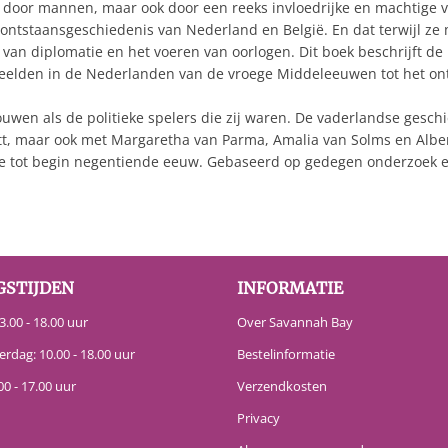
 door mannen, maar ook door een reeks invloedrijke en machtige 
de ontstaansgeschiedenis van Nederland en België. En dat terwijl z
an diplomatie en het voeren van oorlogen. Dit boek beschrijft de
elden in de Nederlanden van de vroege Middeleeuwen tot het onts
ouwen als de politieke spelers die zij waren. De vaderlandse gesch
tt, maar ook met Margaretha van Parma, Amalia van Solms en Albe
lfde tot begin negentiende eeuw. Gebaseerd op gedegen onderzoek e
GSTIJDEN
INFORMATIE
.00 - 18.00 uur
Over Savannah Bay
erdag: 10.00 - 18.00 uur
Bestelinformatie
00 - 17.00 uur
Verzendkosten
Privacy