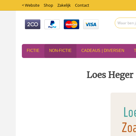
< Website
Shop
Zakelijk
Contact
FICTIE
NON-FICTIE
CADEAUS | DIVERSEN
Loes Heger 