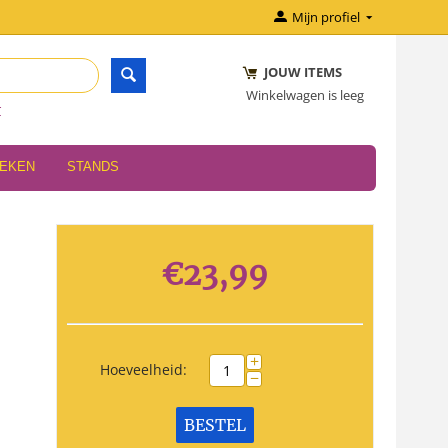
Mijn profiel
JOUW ITEMS
Winkelwagen is leeg
r
OEKEN
STANDS
€
23,99
+
Hoeveelheid:
−
BESTEL