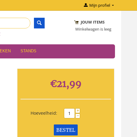
Mijn profiel
JOUW ITEMS
Winkelwagen is leeg
r
OEKEN
STANDS
€
21,99
+
Hoeveelheid:
−
BESTEL