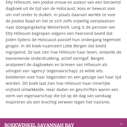
Etty Hillesum, een Joodse vrouw en auteur van een beroemd
dagboek uit de tijd van de Holocaust, koos er bewust voor
om niet onder te duiken. In plaats daarvan werkte ze voor
de Joodse Raad en liet ze zich zelfs vrijwillig overplaatsen
naar doorgangskamp Westerbork. Lang is de persoon van
Etty Hillesum begrepen volgens een heersend beeld dat
Joden tijdens de Holocaust passief hun ondergang tegemoet
gingen. In dit boek nuanceert Lotte Bergen dat beeld
ingrijpend. Ze laat zien hoe Hillesum haar leven, ondanks de
toenemende onderdrukking, actief vormgaf. Bergen
analyseert de dagboeken en brieven van Hillesum als
uitingen van 'agency' (eigenaarschap): ze wilde iets
betekenen voor haar lotgenoten en een getuige van haar tijd
worden. Dit boek laat zien hoe Hillesum haar innerlijke
vrijheid ontwikkelde. Haar daden en geschriften waren een
vorm van eigenaarschap die tot op de dag van vandaag
inspireren als een krachtig verweer tegen het nazisme.
BOEKWINKEL SAVANNAH BAY