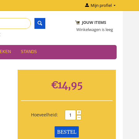
Mijn profiel
JOUW ITEMS
Winkelwagen is leeg
r
OEKEN
STANDS
€
14,95
+
Hoeveelheid:
−
BESTEL