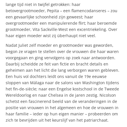
lange tijd niet in twijfel getrokken: haar
betovergrootmoeder, Pepita – een flamencodanseres – zou
een gevaarlijke schoonheid zijn geweest; haar
overgrootmoeder een manipulerende flirt; haar beroemde
grootmoeder, Vita Sackville-West een excentriekeling. Over
haar eigen moeder wist zij überhaupt niet veel.
Nadat Juliet zelf moeder en grootmoeder was geworden,
begon ze vragen te stellen over de vrouwen die haar waren
voorgegaan en ging vervolgens op zoek naar antwoorden.
Daarbij scheidde ze feit van fictie en bracht details en
geheimen aan het licht die lang verborgen waren gebleven.
Een huis vol dochters leidt ons vanuit de 19e eeuwse
sloppen van Málaga naar de salons van Washington tijdens
het fin-de-siècle; naar een Engelse kostschool in de Tweede
Wereldoorlog en naar Chelsea in de jaren zestig. Nicolson
schetst een fascinerend beeld van de veranderingen in de
positie van vrouwen in het algemeen en hoe de vrouwen in
haar familie – ieder op hun eigen manier – probeerden om
zich te bevrijden uit het keurslijf van het patriarchaat.