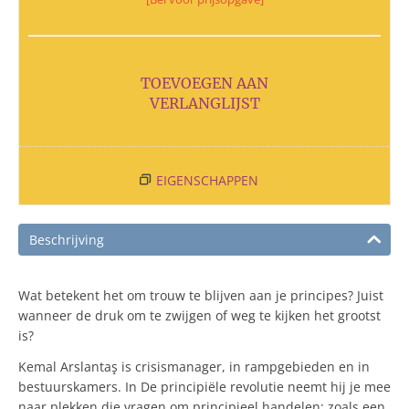
TOEVOEGEN AAN
VERLANGLIJST
EIGENSCHAPPEN
Beschrijving
Wat betekent het om trouw te blijven aan je principes? Juist
wanneer de druk om te zwijgen of weg te kijken het grootst
is?
Kemal Arslantaş is crisismanager, in rampgebieden en in
bestuurskamers. In De principiële revolutie neemt hij je mee
naar plekken die vragen om principieel handelen; zoals een